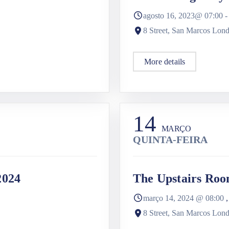
agosto 16, 2023@
07:00
8 Street, San Marcos Lon
More details
14
MARÇO
QUINTA-FEIRA
2024
The Upstairs Roo
março 14, 2024
@
08:00
8 Street, San Marcos Lon