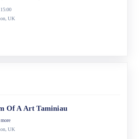
-
15:00
don, UK
m Of A Art Taminiau
, more
don, UK