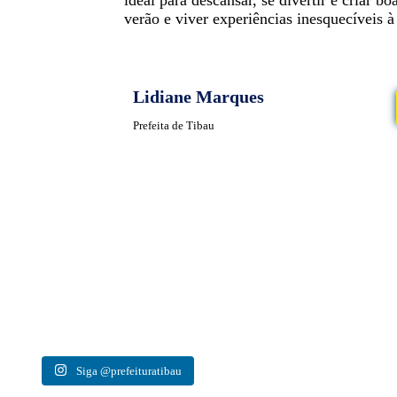
verão e viver experiências inesquecíveis à
Lidiane Marques
Prefeita de Tibau
a cidade é reconhecer a
UM MÊS NOS SEPARA DESSE MOMENTO!
uzem com imagens! 💙✨
Foi um dia de aprendizado e preparação para a equipe de
EM
 a diferença todos os dias.
Tibau! 💙
Se prepare para viver uma experiência que vai muito além
Dur
Siga @prefeituratibau
riograndedonorte
do sabor!🔥🤩
Representantes da nossa equipe estiveram no município de
O pa
bração #pmt #tibau