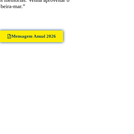
 beira-mar.”
Mensagem Anual 2026
Julho Amarelo em ação! 🎗️
 SETEMBRO, VOCÊ JÁ TEM DESTINO CERTO!
🔥🦐
ante o mês de conscientização e combate às hepatites
virais, realizamos uma programação especial no
lco do Festival Gastronômico e Cultural de Tibau vai
município, com sala de espera educativa junto aos