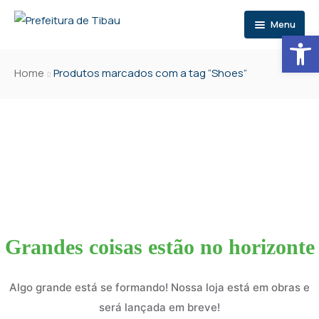
Menu
Abrir 
Início
Home
Produtos marcados com a tag “Shoes”
Prefeitura
Município
Institucional
Secretarias
Executivo Municipal
Sala do Empreendedor
Serviços
Secretaria e Orgãos
Dados do Município
CGM – Consultoria Geral do Município
Publicações
Organograma
Símbolos Municipais
PGM – Procuradoria Geral do Município
Carta de Serviços
Grandes coisas estão no horizonte
Notícias
Competência
Biblioteca Virtual
CONTROL – Controladoria Geral do Município
Portal do Contribuinte
Atas
Transparência
Normativos Próprios
Eventos
SEGAP – Secretaria do Gabinete da Prefeita
Portal do RH
Decretos
Algo grande está se formando! Nossa loja está em obras e
será lançada em breve!